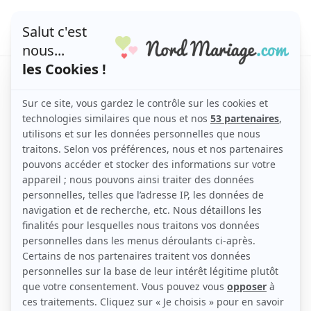
femme-signature-
divorce-contrat