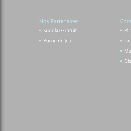
Nos Partenaires
Cons
Sudoku Gratuit
Pli
Borne de Jeu
Fa
Me
Di