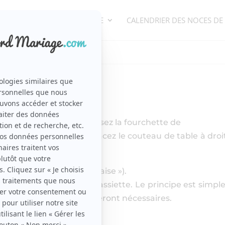
ORGANISATION DE MARIAGE
CALENDRIER DES NOCES DE
/
ge
Dresser une table
n du bord de la table. Posez la fourchette de
édiatement à gauche. Placez le couteau de table à droi
ers la table (« à la Française »).
chant de la lame vers l’assiette. Le principe est simple 
 dans l’ordre où ils lui seront nécessaires.