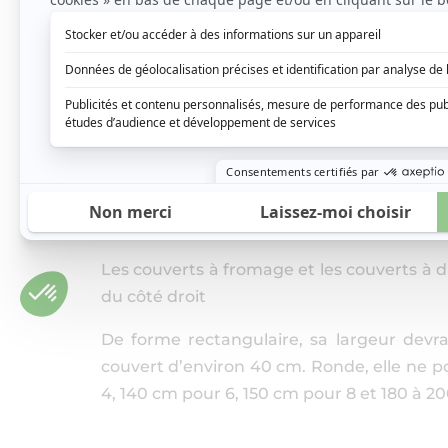
Les couverts à fromage et les couverts à d
du côté droit
De forme rectangulaire, sa largeur devr
couvert d’environ 40 cm. Ronde, elle ne p
4, 140 cm pour 6, 150 cm pour 8 et 180 à 20