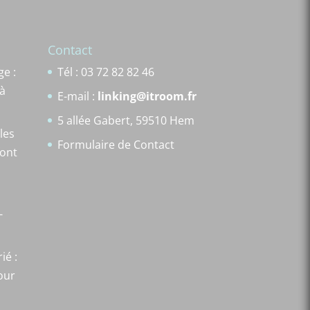
Contact
e :
Tél : 03 72 82 82 46
 à
E-mail :
linking@itroom.fr
5 allée Gabert, 59510 Hem
les
Formulaire de Contact
font
-
ié :
our