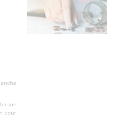
 manche
 chaque
cm pour