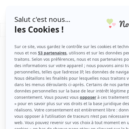
PLANNING DE MARIAGE
/
/
Mariage
Organisation Mariage
Décoration maria
Disposer d’abord vos assiette à 1 cm enviro
table suivie de la fourchette poisson imm
si nécessaire, le couteau à poisson.
Fourchettes se placent pointes et cillerons v
Les couteaux de table sont orientés le tran
que la personne puisse prendre les couverts