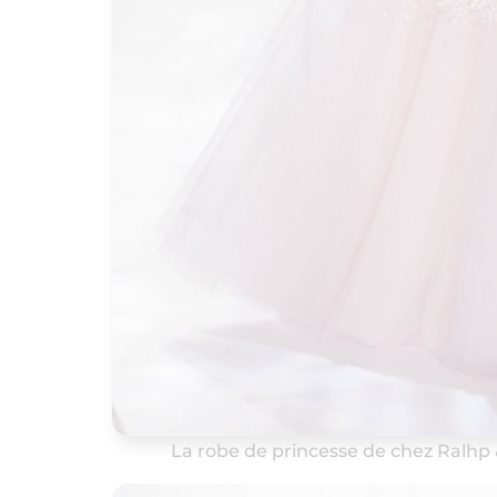
La robe de princesse de chez Ralhp