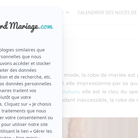
ORGANISATION DE MARIAGE
CALENDRIER DES NOCES DE
ure
la plupart des défilées de mode, la robe de mariée est 
nt des heures de travail, elle impressionne par sa qua
re des maisons de
haute couture
, elle est le clou du spe
sse pas indifférente. Cependant inaccessible, la robe de
it rêver.