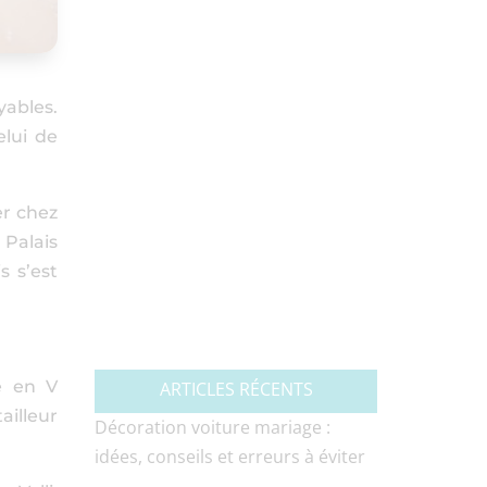
yables.
elui de
er chez
 Palais
s s’est
é en V
ARTICLES RÉCENTS
ailleur
Décoration voiture mariage :
idées, conseils et erreurs à éviter