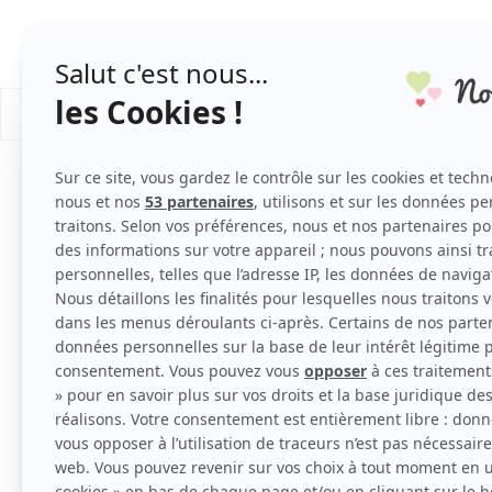
PLANNING DE MARIAGE
/
/
/
Mariage
Les mariés
Robe de mariée
Haute cout
Faisant une entrée triomphale à la fin de 
même la tenue la plus attendue. Nécessita
son originalité. Condensant le savoir-fai
Féerique ou plus insolite, elle ne nous lai
haute couture nous fait voyager et nous fa