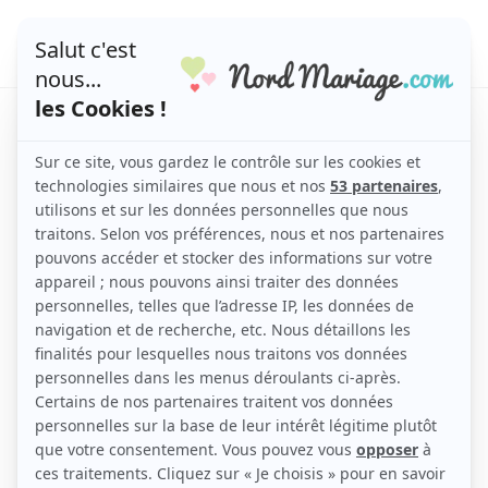
media-petites-marquer-
mariage-1