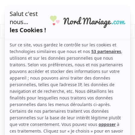
/
/
Mariage
Actualités
Organiser son mariage en été.