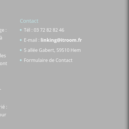
Contact
e :
Tél : 03 72 82 82 46
 à
E-mail :
linking@itroom.fr
5 allée Gabert, 59510 Hem
les
Formulaire de Contact
font
-
ié :
our