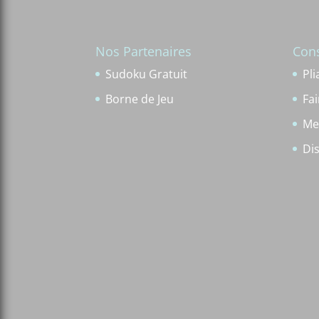
Nos Partenaires
Cons
Sudoku Gratuit
Pli
Borne de Jeu
Fa
Me
Di