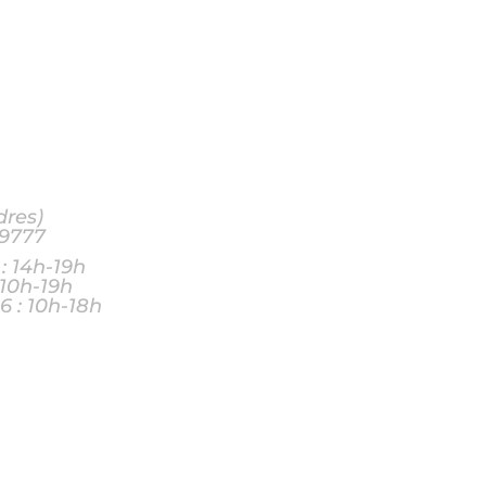
dres)
59777
: 14h-19h
0h-19h
 10h-18h