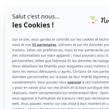
PLANNING DE MARIAGE
/
/
Mariage
Organisation Mariage
Salons du mariag