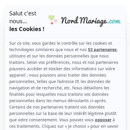
/
/
/
Mariage
Organisation Mariage
Infos mariage
/
Coutumes et tradition
Se marier un vendredi ?